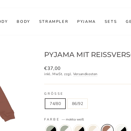
ODY
BODY
STRAMPLER
PYJAMA
SETS
G
PYJAMA MIT REISSVER
Normaler
€37,00
Preis
inkl. MwSt. zzgl.
Versandkosten
GRÖSSE
74/80
86/92
FARBE
—
mokka weiß