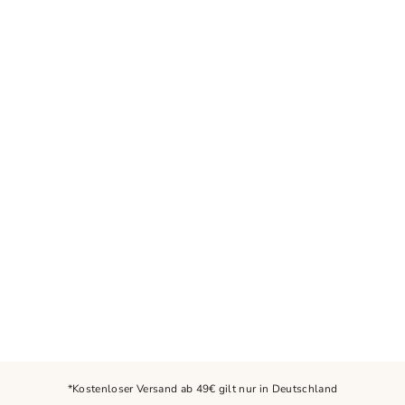
PYJAMA MIT
REISSVERSCHLUSS -
CHAOSMAKER
€37,00
*Kostenloser Versand ab 49€ gilt nur in Deutschland