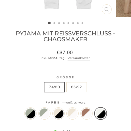
SCHLIESSE
ESC)
PYJAMA MIT REISSVERSCHLUSS -
CHAOSMAKER
Normaler
€37,00
Preis
inkl. MwSt. zzgl.
Versandkosten
GRÖSSE
74/80
86/92
FARBE
—
weiß schwarz